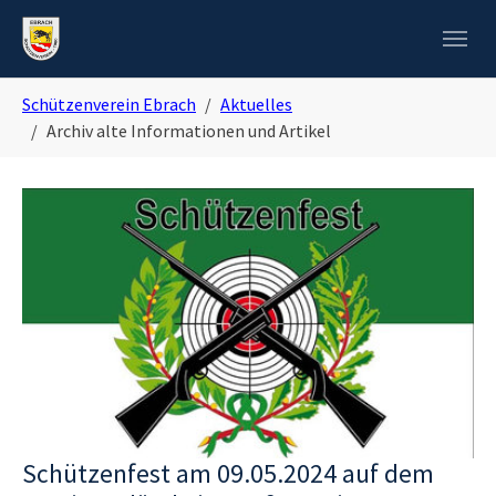
Skip to main navigation
Zum Hauptinhalt springen
Skip to page footer
Sie sind hier:
Schützenverein Ebrach
Aktuelles
Archiv alte Informationen und Artikel
Schützenfest am 09.05.2024 auf dem