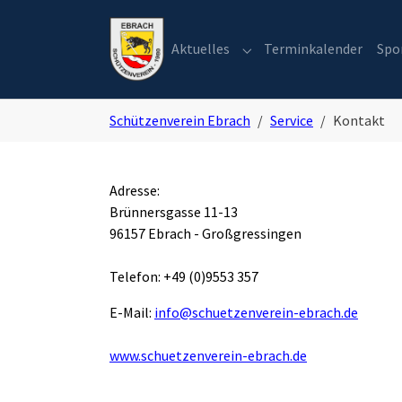
Skip to main navigation
Zum Hauptinhalt springen
Skip to page footer
Aktuelles
Terminkalender
Spo
Submenu for "Aktuelles"
Sie sind hier:
Schützenverein Ebrach
Service
Kontakt
Adresse:
Brünnersgasse 11-13
96157 Ebrach - Großgressingen
Telefon: +49 (0)9553 357
E-Mail:
info@schuetzenverein-ebrach.de
www.schuetzenverein-ebrach.de