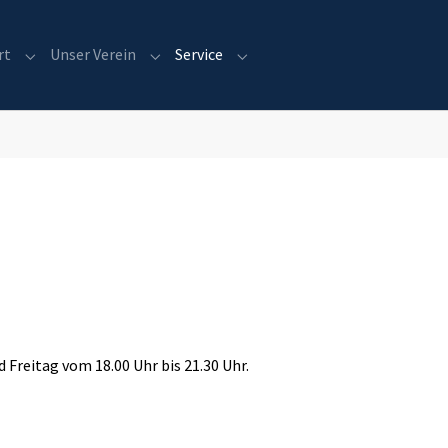
rt
Unser Verein
Service
Submenu for "Sport"
Submenu for "Unser Verein"
Submenu for "Service"
 Freitag vom 18.00 Uhr bis 21.30 Uhr.