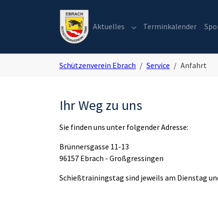
Skip to main navigation
Zum Hauptinhalt springen
Skip to page footer
Aktuelles
Terminkalender
Spo
Submenu for "Aktuelles"
Sie sind hier:
Schützenverein Ebrach
Service
Anfahrt
Ihr Weg zu uns
Sie finden uns unter folgender Adresse:
Brünnersgasse 11-13
96157 Ebrach - Großgressingen
Schießtrainingstag sind jeweils am Dienstag und