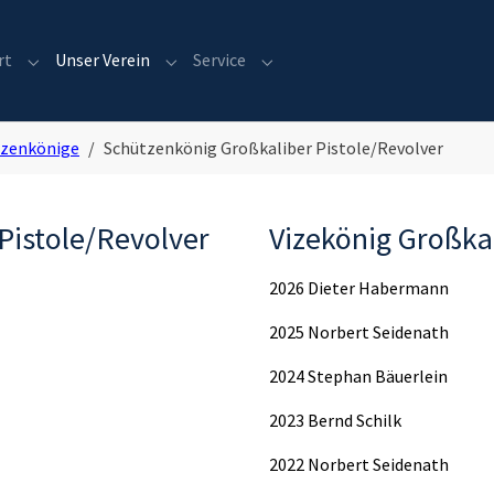
rt
Unser Verein
Service
Submenu for "Sport"
Submenu for "Unser Verein"
Submenu for "Service"
tzenkönige
Schützenkönig Großkaliber Pistole/Revolver
Pistole/Revolver
Vizekönig Großkal
2026 Dieter Habermann
2025 Norbert Seidenath
2024 Stephan Bäuerlein
2023 Bernd Schilk
2022 Norbert Seidenath