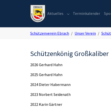
Skip to main navigation
Zum Hauptinhalt springen
Skip to page footer
Aktuelles
Terminkalender
Spo
Submenu for "Aktuelles"
Sie sind hier:
Schützenverein Ebrach
Unser Verein
Schü
Schützenkönig Großkaliber 
2026 Gerhard Hahn
2025 Gerhard Hahn
2024 Dieter Habermann
2023 Norbert Seidenath
2022 Karin Gärtner