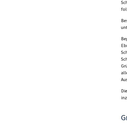
Sc
fol
Be
unt
Be
Eb
Sch
Sch
Grü
all
Aus
Die
in
G