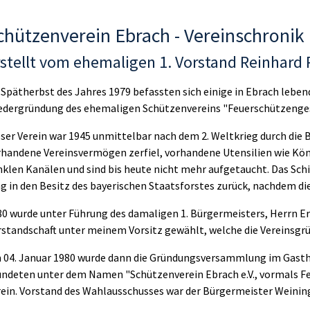
chützenverein Ebrach - Vereinschronik
stellt vom ehemaligen 1. Vorstand Reinhard 
 Spätherbst des Jahres 1979 befassten sich einige in Ebrach leb
edergründung des ehemaligen Schützenvereins "Feuerschützengesel
eser Verein war 1945 unmittelbar nach dem 2. Weltkrieg durch di
rhandene Vereinsvermögen zerfiel, vorhandene Utensilien wie Kö
nklen Kanälen und sind bis heute nicht mehr aufgetaucht. Das Sc
g in den Besitz des bayerischen Staatsforstes zurück, nachdem di
80 wurde unter Führung des damaligen 1. Bürgermeisters, Herrn Er
rstandschaft unter meinem Vorsitz gewählt, welche die Vereinsgr
 04. Januar 1980 wurde dann die Gründungsversammlung im Gasth
ündeten unter dem Namen "Schützenverein Ebrach e.V., vormals F
rein. Vorstand des Wahlausschusses war der Bürgermeister Weining