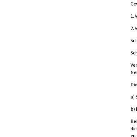
Ge
1.
2.
Sc
Sc
Ver
Ne
Di
a)
b)
Bei
di
zu 