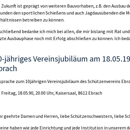
e Zukunft ist geprägt von weiteren Bauvorhaben, z.B. den Ausbau 
eunden den sportlichen Schießens und auch Jagdausübenden die Mö
rhältnissen betreiben zu können.
chließend bedanke ich mich bei allen, die mir bislang mit Rat und
tzte Ausbauphase noch mit Erfolg abschließen zu können. Ich bed
0-jähriges Vereinsjubiläum am 18.05.19
brach
sprache zum 10jährigen Vereinsjubiläum des Schützenvereins Ebrac
Freitag, 18.05.90, 20.00 Uhr, Kaisersaal, 8612 Ebrach
hr geehrte Damen und Herren, liebe Schützenschwestern, liebe S
eine haben wie jede Einrichtung und jede Institution in unserem 