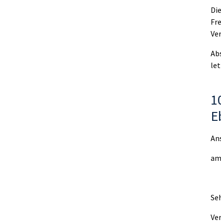
Di
Fr
Ve
Abs
le
1
E
An
am 
Se
Ver