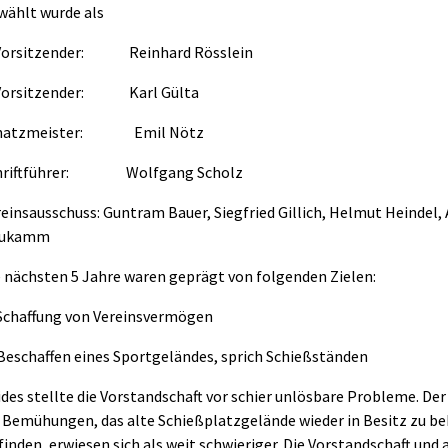
wählt wurde als
 Vorsitzender: Reinhard Rösslein
 Vorsitzender: Karl Gülta
hatzmeister: Emil Nötz
hriftführer: Wolfgang Scholz
einsausschuss: Guntram Bauer, Siegfried Gillich, Helmut Heindel,
ukamm
e nächsten 5 Jahre waren geprägt von folgenden Zielen:
 Schaffung von Vereinsvermögen
 Beschaffen eines Sportgeländes, sprich Schießständen
des stellte die Vorstandschaft vor schier unlösbare Probleme. De
e Bemühungen, das alte Schießplatzgelände wieder in Besitz zu 
finden, erwiesen sich als weit schwieriger. Die Vorstandschaft un