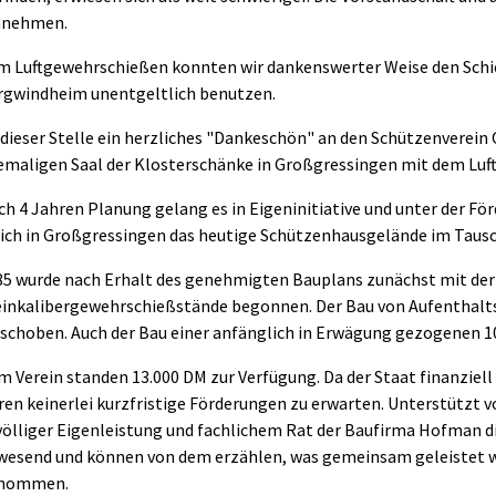
nnehmen.
m Luftgewehrschießen konnten wir dankenswerter Weise den Sch
rgwindheim unentgeltlich benutzen.
 dieser Stelle ein herzliches "Dankeschön" an den Schützenverein
emaligen Saal der Klosterschänke in Großgressingen mit dem Luf
h 4 Jahren Planung gelang es in Eigeninitiative und unter der Fö
rich in Großgressingen das heutige Schützenhausgelände im Taus
85 wurde nach Erhalt des genehmigten Bauplans zunächst mit der 
einkalibergewehrschießstände begonnen. Der Bau von Aufenthal
rschoben. Auch der Bau einer anfänglich in Erwägung gezogenen 
 Verein standen 13.000 DM zur Verfügung. Da der Staat finanziell
en keinerlei kurzfristige Förderungen zu erwarten. Unterstützt v
völliger Eigenleistung und fachlichem Rat der Baufirma Hofman di
wesend und können von dem erzählen, was gemeinsam geleistet wu
nommen.