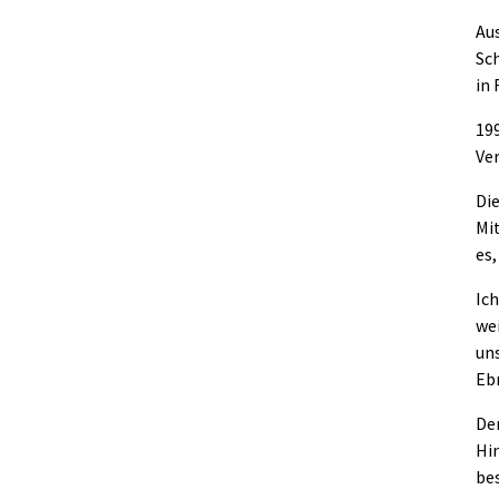
Aus
Sch
in
199
Ve
Die
Mi
es,
Ic
wei
un
Eb
De
Hin
bes