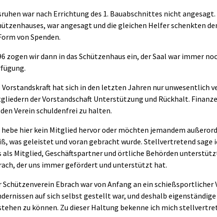
ruhen war nach Errichtung des 1. Bauabschnittes nicht angesagt. 
ützenhauses, war angesagt und die gleichen Helfer schenkten dem V
 Form von Spenden.
6 zogen wir dann in das Schützenhaus ein, der Saal war immer noc
rfügung.
 Vorstandskraft hat sich in den letzten Jahren nur unwesentlich v
tgliedern der Vorstandschaft Unterstützung und Rückhalt. Finanz
 den Verein schuldenfrei zu halten.
h hebe hier kein Mitglied hervor oder möchten jemandem außerorde
ß, was geleistet und voran gebracht wurde. Stellvertretend sage ich
s als Mitglied, Geschäftspartner und örtliche Behörden unterstüt
rach, der uns immer gefördert und unterstützt hat.
r Schützenverein Ebrach war von Anfang an ein schießsportlicher 
dernissen auf sich selbst gestellt war, und deshalb eigenständige
tehen zu können. Zu dieser Haltung bekenne ich mich stellvertret