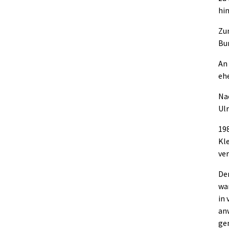
hi
Zu
Bu
An
eh
Nac
Ul
19
Kl
ve
Dem
war
in 
an
ge