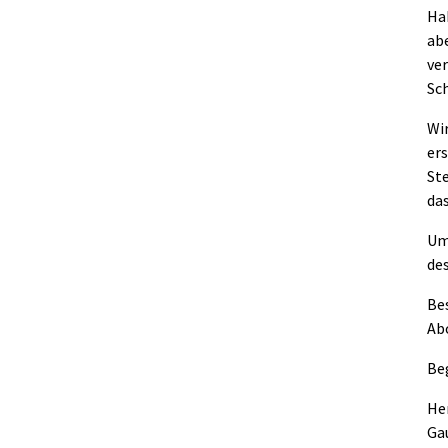
Ha
ab
ver
Sc
Wir
er
St
das
Ums
de
Be
Ab
Be
He
Ga