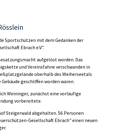
Rösslein
ende Sportschützen mit dem Gedanken der
lschaft Ebrach e.V.".
e Besatzungsmacht aufgelöst worden. Das
nigskette und Vereinsfahne verschwanden in
hießplatzgelände oberhalb des Weiherseetals
e Gebäude geschliffen worden waren.
ich Weininger, zunächst eine vorläufige
ündung vorbereitete.
of Steigerwald abgehalten. 56 Personen
euerschützen-Gesellschaft Ebrach" einen neuen
er.