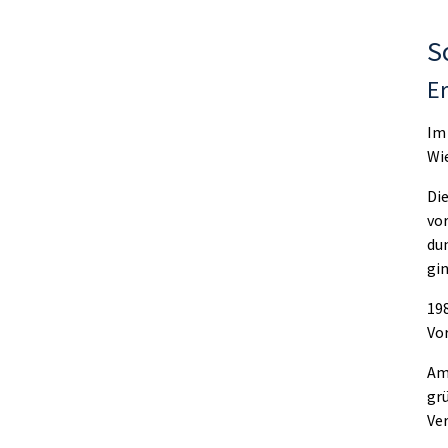
S
Er
Im
Wi
Di
vo
du
gin
19
Vo
Am
gr
Ve