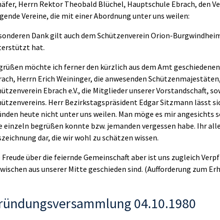
häfer, Herrn Rektor Theobald Blüchel, Hauptschule Ebrach, den V
gende Vereine, die mit einer Abordnung unter uns weilen:
sonderen Dank gilt auch dem Schützenverein Orion-Burgwindheim
erstützt hat.
grüßen möchte ich ferner den kürzlich aus dem Amt geschiedenen
rach, Herrn Erich Weininger, die anwesenden Schützenmajestäten
ützenverein Ebrach e.V., die Mitglieder unserer Vorstandschaft, so
ützenvereins. Herr Bezirkstagspräsident Edgar Sitzmann lässt sic
nden heute nicht unter uns weilen. Man möge es mir angesichts so
e einzeln begrüßen konnte bzw. jemanden vergessen habe. Ihr alle
zeichnung dar, die wir wohl zu schätzen wissen.
 Freude über die feiernde Gemeinschaft aber ist uns zugleich Verp
zwischen aus unserer Mitte geschieden sind. (Aufforderung zum Er
ründungsversammlung 04.10.1980