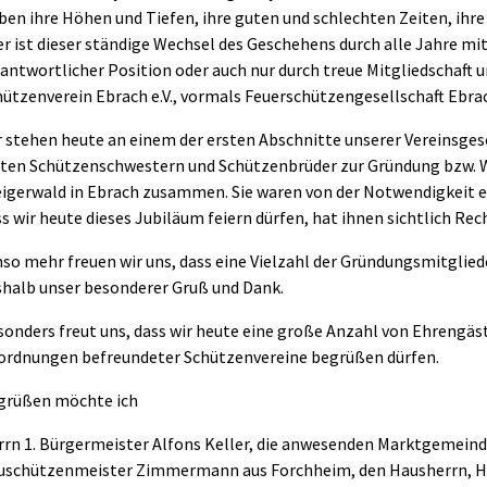
ben ihre Höhen und Tiefen, ihre guten und schlechten Zeiten, ihr
er ist dieser ständige Wechsel des Geschehens durch alle Jahre m
antwortlicher Position oder auch nur durch treue Mitgliedschaft u
hützenverein Ebrach e.V., vormals Feuerschützengesellschaft Ebra
 stehen heute an einem der ersten Abschnitte unserer Vereinsgesc
sten Schützenschwestern und Schützenbrüder zur Gründung bzw. 
eigerwald in Ebrach zusammen. Sie waren von der Notwendigkeit ei
s wir heute dieses Jubiläum feiern dürfen, hat ihnen sichtlich Re
o mehr freuen wir uns, dass eine Vielzahl der Gründungsmitgliede
shalb unser besonderer Gruß und Dank.
sonders freut uns, dass wir heute eine große Anzahl von Ehrengä
ordnungen befreundeter Schützenvereine begrüßen dürfen.
grüßen möchte ich
rrn 1. Bürgermeister Alfons Keller, die anwesenden Marktgemei
uschützenmeister Zimmermann aus Forchheim, den Hausherrn, Her