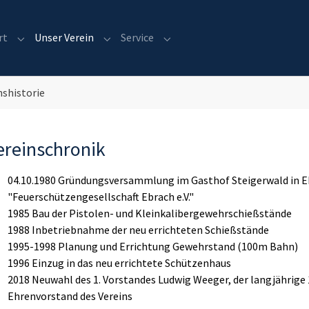
rt
Unser Verein
Service
Submenu for "Sport"
Submenu for "Unser Verein"
Submenu for "Service"
nshistorie
ereinschronik
04.10.1980 Gründungsversammlung im Gasthof Steigerwald in E
"Feuerschützengesellschaft Ebrach e.V."
1985 Bau der Pistolen- und Kleinkalibergewehrschießstände
1988 Inbetriebnahme der neu errichteten Schießstände
1995-1998 Planung und Errichtung Gewehrstand (100m Bahn)
1996 Einzug in das neu errichtete Schützenhaus
2018 Neuwahl des 1. Vorstandes Ludwig Weeger, der langjährige 
Ehrenvorstand des Vereins