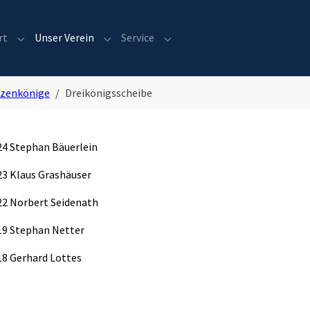
rt
Unser Verein
Service
Submenu for "Sport"
Submenu for "Unser Verein"
Submenu for "Service"
tzenkönige
Dreikönigsscheibe
24 Stephan Bäuerlein
23 Klaus Grashäuser
22 Norbert Seidenath
19 Stephan Netter
18 Gerhard Lottes