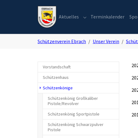
Skip to main navigation
Zum Hauptinhalt springen
Skip to page footer
Aktuelles
Terminkalender
Spo
Submenu for "Aktuelles"
Sie sind hier:
Schützenverein Ebrach
Unser Verein
Schü
20
Vorstandschaft
Schützenhaus
20
Schützenkönige
20
Schützenkönig Großkaliber
20
Pistole/Revolver
Schützenkönig Sportpistole
20
Schützenkönig Schwarzpulver
Pistole